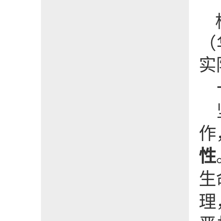
（
实
作
性
生
理