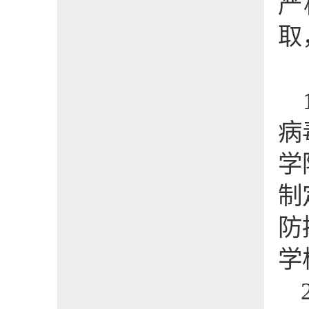
严
取
病
学
制
防
学