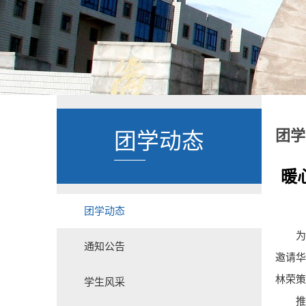
团学
团学动态
暖
团学动态
为
通知公告
邀请
林荣策
学生风采
推